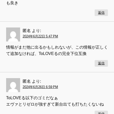
も良き
返信
匿名
より:
2024年6月22日 5:47 PM
情報がまだ他に出るかもしれないが、この情報が正しく
て追加なければ、ToLOVEるの完全下位互換
返信
匿名
より:
2024年6月26日 6:59 PM
ToLOVEる以下のゴミだなぁ
エヴァとリゼロが強すぎて新台出ても打ちたくないね
返信