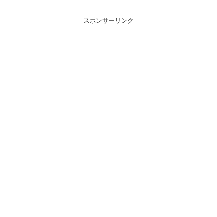
スポンサーリンク