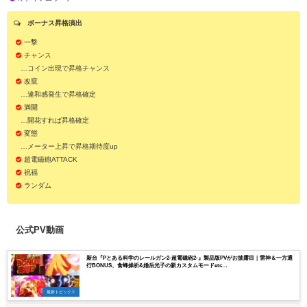
ボーナス昇格演出
一撃
チャンス
…コイン出現で昇格チャンス
改竄
…違和感発生で昇格確定
満開
…開花すれば昇格確定
変態
…メーター上昇で昇格期待度up
超電磁砲ATTACK
祝福
ランダム
公式PV動画
新台『Pとある科学のレールガン2-超電磁砲2-』製品版PVがお披露目｜雷神＆一方通
行BONUS、食蜂操祈&婚后光子の新カスタムモードetc…
最新トピックス