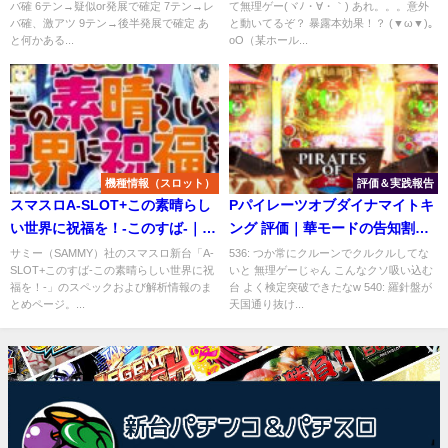
バ確 6テン→疑似or発展で確定 7テン→レ
て無理ゲー(ヾﾉ・∀・｀) あれ。。。意外
バ確、激アツ 9テン→後半発展で確定 あ
と動いてるぞ？ 暴露本効果！？ (▼ω▼)｡
と何かある...
oO（某ホール...
機種情報（スロット）
評価＆実践報告
スマスロA-SLOT+この素晴らし
Pパイレーツオブダイナマイトキ
い世界に祝福を！-このすば-｜ス
ング 評価｜華モードの告知割
ペック・解析情報
合、楽曲発生時の信頼度
サミー（SAMMY）社のスマスロ新台「A-
536: つか常にクルーンでクルクルしてな
SLOT+このすば-この素晴らしい世界に祝
いと 無理ゲーじゃん こんなクソ吸い込む
福を！-」のスペックおよび解析情報のま
台 よく検定突破できたなw 540: 羅針盤が
とめページ。...
天国通り抜け...