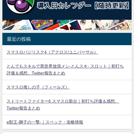
最近の投稿
スマスロバジリスク4（アクロス/ユニバーサル）
とんでもスキルで異世界放浪メシ-とんスキ- スロット｜初打ち
評価＆感想、Twitter報告まとめ
スマスロ推しの子（フィールズ）
ストリートファイター6 スマスロ新台｜初打ち評価＆感想、
Twitter報告まとめ
e獣王-獅子の一撃-｜スペック・攻略情報