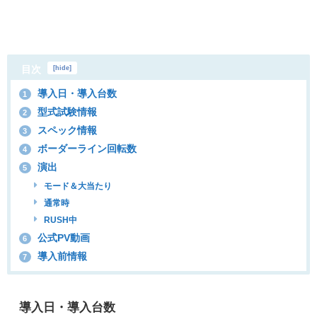
目次
[
hide
]
導入日・導入台数
1
型式試験情報
2
スペック情報
3
ボーダーライン回転数
4
演出
5
モード＆大当たり
通常時
RUSH中
公式PV動画
6
導入前情報
7
導入日・導入台数