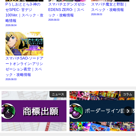
Pうしおととら3-神の
スマパチエデンズゼロ-
スマパチ魔女と野獣｜
せSPEC- 甘デジ
EDENS ZERO-｜スペ
スペック・攻略情報
2026.08.03
100Ver.｜スペック・攻
ック・攻略情報
2026.08.03
略情報
2026.08.04
スマパチSAO-ソードア
ートオンライン-アリシ
ゼーション夜空｜スペ
ック・攻略情報
2026.08.03
ニュース
コラム