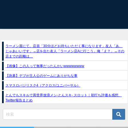
ラーメン屋にて。店員「30分ほどお待ちいただく事になります」友人「あ、
じゃあいいです」→店を出た友人「ラーメン店Aに行こう」俺「え？」→その
店までの距離は…
【画像】この人って無事だったんかいwwwwwwww
【急募】デブが主人公のゲームにありがちな事
スマスロバジリスク4（アクロス/ユニバーサル）
とんでもスキルで異世界放浪メシ-とんスキ- スロット｜初打ち評価＆感想、
Twitter報告まとめ
e獣王-獅子の一撃-｜スペック・攻略情報
新台パチンコ『e魔女と野獣』公式PV動画｜LT直行型399帯、運命分岐から上
乗せループ「（超）BEAST ATTACK」を狙え！