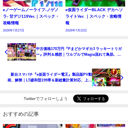
eノーゲームノーライフ-ノゲノ
e仮面ライダーBLACK デカヘソ
ラ- 甘デジ119Ver.｜スペック・
ライトVer. ｜スペック・攻略情
攻略情報
報
2026年7月27日
2026年7月22日
中古価格170万円『Pまどかマギカ3 ラッキートリガ
ー』評判＆感想｜ワルプルでMagia流れて鳥肌、平
日満席で需要大、店のメイン機に昇格待ち！
新台スマパチ『e仮面ライダー電王』製品版PV動
画、解禁｜LT緩和型199帯＆新総量計算対応、上位
77％継続×MIN900個MAX4500個
Twitterでフォローしよう
おすすめの記事