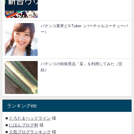
パチンコ業界とV-Tuber（バーチャルユーチューバ
ー）
パチンコの特殊景品「栞」を利用してみた（完
結）
ランキングetc
■
とろたまヘッドライン
様
■
にほんブログ村
様
■
人気ブログランキング
様