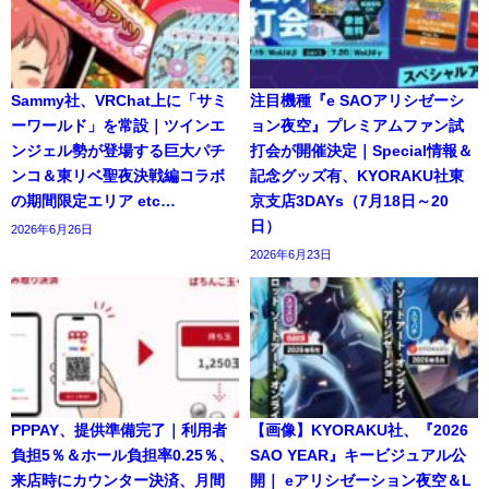
Sammy社、VRChat上に「サミ
注目機種『e SAOアリシゼーシ
ーワールド」を常設｜ツインエ
ョン夜空』プレミアムファン試
ンジェル勢が登場する巨大パチ
打会が開催決定｜Special情報＆
ンコ＆東リベ聖夜決戦編コラボ
記念グッズ有、KYORAKU社東
の期間限定エリア etc…
京支店3DAYs（7月18日～20
日）
2026年6月26日
2026年6月23日
PPPAY、提供準備完了｜利用者
【画像】KYORAKU社、『2026
負担5％＆ホール負担率0.25％、
SAO YEAR』キービジュアル公
来店時にカウンター決済、月間
開｜ eアリシゼーション夜空＆L