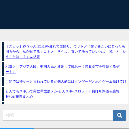
【スカッ】赤ちゃん(女児)を連れて里帰り。ウザトメ「嫁子みたいに育ったら
困るから、私が育てる」コトメ「そうよ、置いて帰っていいわよ」私「と、い
うことは…？」→結果
パヨク「アジア人民、中国人民と連帯して戦おー！悪政高市を打倒するぞ
ー！」
世間では神ゲーと言われているが個人的にはクソゲーだと思うゲーム挙げてけ
とんでもスキルで異世界放浪メシ-とんスキ- スロット｜初打ち評価＆感想、
Twitter報告まとめ
スマスロ推しの子（フィールズ）
e獣王-獅子の一撃-｜スペック・攻略情報
新台パチンコ『e魔女と野獣』公式PV動画｜LT直行型399帯、運命分岐から上