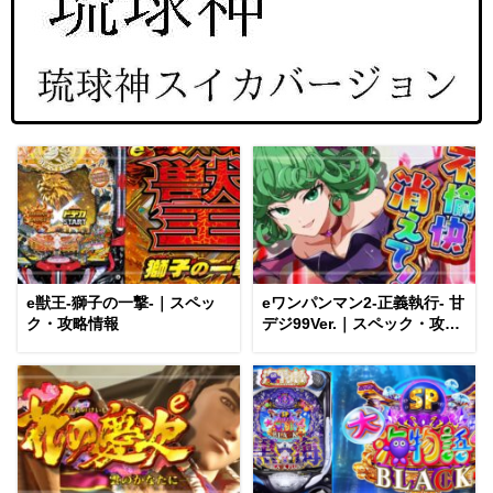
e獣王-獅子の一撃-｜スペッ
eワンパンマン2-正義執行- 甘
ク・攻略情報
デジ99Ver.｜スペック・攻略
情報