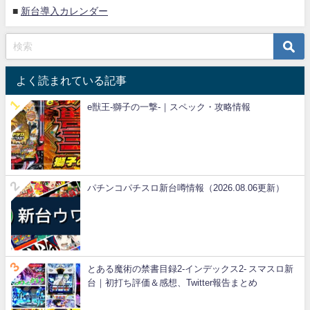
■
新台導入カレンダー
よく読まれている記事
e獣王-獅子の一撃-｜スペック・攻略情報
パチンコパチスロ新台噂情報（2026.08.06更新）
とある魔術の禁書目録2-インデックス2- スマスロ新
台｜初打ち評価＆感想、Twitter報告まとめ