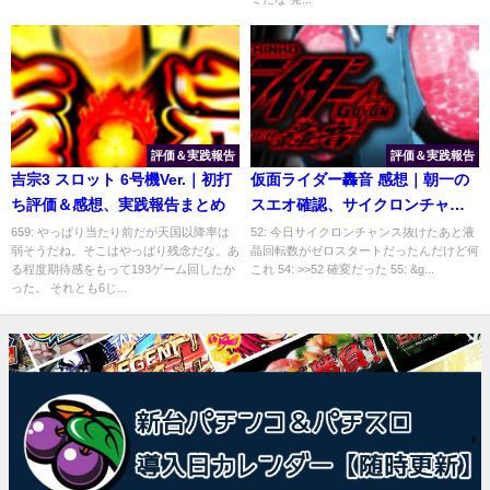
評価＆実践報告
評価＆実践報告
吉宗3 スロット 6号機Ver.｜初打
仮面ライダー轟音 感想｜朝一の
ち評価＆感想、実践報告まとめ
スエオ確認、サイクロンチャン
ス中のリーチ信頼度
659: やっぱり当たり前だが天国以降率は
52: 今日サイクロンチャンス抜けたあと液
弱そうだね。そこはやっぱり残念だな。あ
晶回転数がゼロスタートだったんだけど何
る程度期待感をもって193ゲーム回したか
これ 54: >>52 確変だった 55: &g...
った。 それとも6じ...