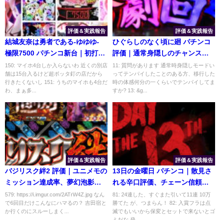
評価＆実践報告
評価＆実践報告
結城友奈は勇者である-ゆゆゆ-
ひぐらしのなく頃に廻 パチンコ
極限7500 パチンコ新台｜初打ち
評価｜通常身隠しのチャンスア
評価＆感想、Twitter報告まとめ
ップ、人気の煌モード
150: マイホ4台しか入らないわ 近くの別店
11: 質問があります 通常時身隠しモードい
舗は15台入るけど超ボッタ釘の店だから
ってテンパイしたことのある方、移行した
行きたくないし 151: うちのマイホも4台だ
時の体感何分の一くらいでテンパイしてま
わ、まぁ多...
すか? 13: &g...
評価＆実践報告
評価＆実践報告
バジリスク絆2 評価｜ユニメモの
13日の金曜日 パチンコ｜散見さ
ミッション達成率、夢幻泡影の
れる辛口評価、チェーン信頼度
恩恵
に疑問符
579: https://i.imgur.com/2ATrW4Z.jpg なん
81: 24連した、すぐまた引いて11連 10万
で6回目だけこんなにハマるの？ 吉田宿と
勝てた が、つまらん！ 82: 入賞フラは点
か行くのにスルーしまく...
滅でもいいから保変とセットで来ないとゴ
ミだな 発...