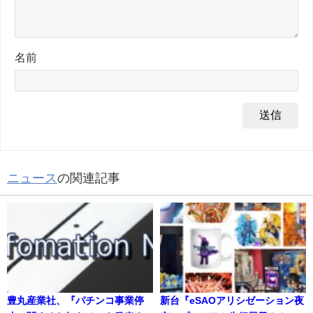
名前
ニュース
の関連記事
豊丸産業社、『パチンコ事業停
新台『eSAOアリシゼーション夜