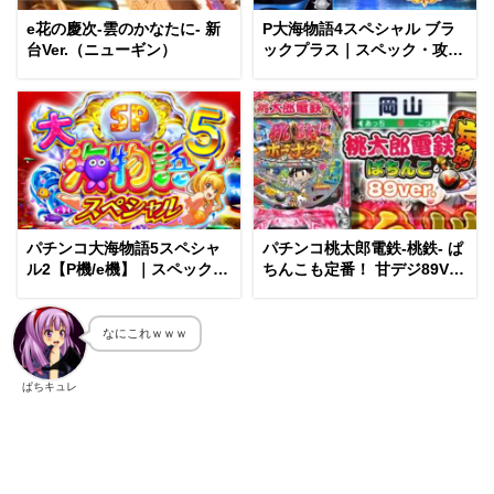
e花の慶次-雲のかなたに- 新
P大海物語4スペシャル ブラ
台Ver.（ニューギン）
ックプラス｜スペック・攻略
情報
パチンコ大海物語5スペシャ
パチンコ桃太郎電鉄-桃鉄- ぱ
ル2【P機/e機】｜スペック・
ちんこも定番！ 甘デジ89Ver.
攻略情報
（コナミ）
なにこれｗｗｗ
ぱちキュレ