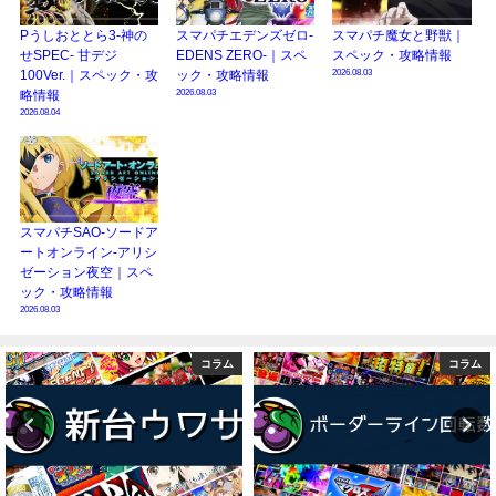
Pうしおととら3-神の
スマパチエデンズゼロ-
スマパチ魔女と野獣｜
せSPEC- 甘デジ
EDENS ZERO-｜スペ
スペック・攻略情報
2026.08.03
100Ver.｜スペック・攻
ック・攻略情報
2026.08.03
略情報
2026.08.04
スマパチSAO-ソードア
ートオンライン-アリシ
ゼーション夜空｜スペ
ック・攻略情報
2026.08.03
コラム
コラム