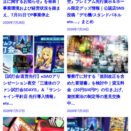
止に関するお知らせ』を発表｜
空』プレミアム先行展示＆ホー
事業環境および経営状況を踏ま
ル限定グッズ情報｜公認店SNS
え、7月31日でP事業停止
投稿「デモ機/スタンドパネル
etc…」まとめ
2026年7月28日
2026年7月24日
【試打会/直営先行】eSAOアリ
警察庁に対する「規則改正を含
シゼーション夜空「三連休のフ
めた要望書」を検討中｜貸玉料
ァン試打会3DAYS」＆「サンシ
金（20円S/4円P）の引き上げ、
ャイン平針店 先行導入情報」
遊技業法の制定等の意見交換
etc…
中…
2026年7月17日
2026年7月10日