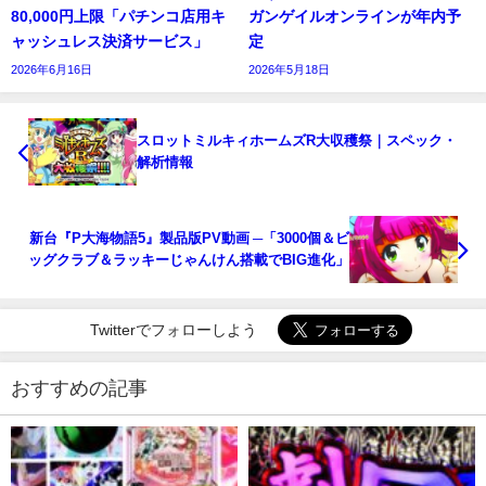
80,000円上限「パチンコ店用キ
ガンゲイルオンラインが年内予
ャッシュレス決済サービス」
定
2026年6月16日
2026年5月18日
スロットミルキィホームズR大収穫祭｜スペック・
解析情報
新台『P大海物語5』製品版PV動画 ─「3000個＆ビ
ッグクラブ＆ラッキーじゃんけん搭載でBIG進化」
Twitterでフォローしよう
おすすめの記事