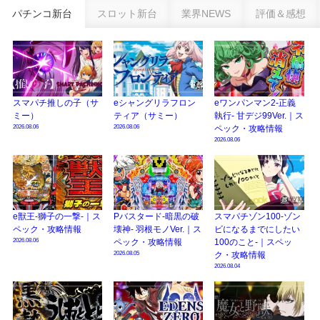
乗せループ「（超）BEAST ATTACK」を狙え！
パチンコ新台
スロット新台
業界NEWS
評価＆感想
eSAOアリシゼーション夜空『ファン試打会』感想＆画像報告まとめ｜金木犀
の幸せ空間、好感触のフェアスタート、原作愛溢れる演出に感動 etc…
日遊協、ファン調査2025を発表｜使用金額中央値「1万円-3万円/1回」「遊技
歴20年以上が50％以上」等々…
スマパチ推しの子（サ
eシャングリラフロン
eワンパンマン2-正義
【2025年】エイプリルフール話題（ネタ）まとめ｜ぱちんこパチスロ関連【4
ミー）
ティア（サミー）
執行- 甘デジ99Ver.｜ス
月1日】
2026.08.06
2026.08.06
ペック・攻略情報
2026.08.06
e獣王-獅子の一撃-｜ス
Pバスタード-暗黒の破
スマパチゾン100-ゾン
ペック・攻略情報
壊神- 羽根モノVer.｜ス
ビになるまでにしたい
2026.08.06
ペック・攻略情報
100のこと-｜スペッ
2026.08.05
ク・攻略情報
2026.08.04