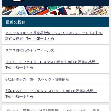
最近の投稿
とんでもスキルで異世界放浪メシ-とんスキ- スロット｜初打ち
評価＆感想、Twitter報告まとめ
スマスロ推しの子（フィールズ）
ストリートファイター6 スマスロ新台｜初打ち評価＆感想、
Twitter報告まとめ
e獣王-獅子の一撃-｜スペック・攻略情報
邪神ちゃんドロップキック スロット｜初打ち評価＆感想、
Twitter報告まとめ
ぱちキュレ最新メモ（8月6日更新）｜パチンコパチスロ業界