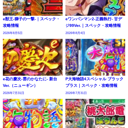
e獣王-獅子の一撃-｜スペック・
eワンパンマン2-正義執行- 甘デ
攻略情報
ジ99Ver.｜スペック・攻略情報
2026年8月5日
2026年8月4日
e花の慶次-雲のかなたに- 新台
P大海物語4スペシャル ブラック
Ver.（ニューギン）
プラス｜スペック・攻略情報
2026年7月31日
2026年7月31日