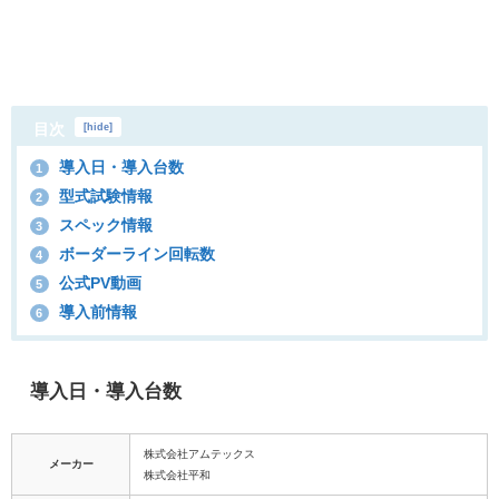
目次
[
hide
]
導入日・導入台数
1
型式試験情報
2
スペック情報
3
ボーダーライン回転数
4
公式PV動画
5
導入前情報
6
導入日・導入台数
株式会社アムテックス
メーカー
株式会社平和