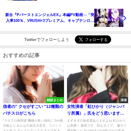
新台『PバーストエンジェルEX』本編PV動画 ─「突
入率100％、VRUSH×3プレミアム、キャプテンロバ
ートのDNA継承」
Twitterでフォローしよう
おすすめの記事
雑談まとめ
演者
信者の” クセがすごい ”12種類の
女性演者「虹ひかり（ジャンバ
パチスロがこちら
リ所属）」氏をどう思います
か？
"スロプロ御用達"機種が多い傾向に 5ch掲
まずまずの知名度ありますよね 虹ひかり
示板より みんなの反応＆意見、コメント
は美脚！ 最高です、顔もタイプ。 爆サイ
まとめ 2: ディスクアップ 3: まどマギ 4:
掲示板より fa-check-circle虹ひかり氏＠