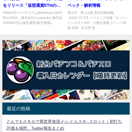
をリリース「仮想通貨ETHのブ
ペック・解析情報
ロックチェーン技術を利用」
SANKYO×イーサリアム(Ethereum) 2019
導入日・導入台数 型式試験情報
年11月5日、株式会社CryptoLabと株式会
【2021.07.27】パイオニア名義「Sハイハ
社SANKYOは仮想通貨(暗号通過)...
イシオサイ2HY」が検定通過 スペック情
報 仕様・出玉率 型...
最近の投稿
とんでもスキルで異世界放浪メシ-とんスキ- スロット｜初打ち
評価＆感想、Twitter報告まとめ