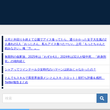
上司と外回りを終えて公園でアイス食ってたら、通りかかった女子大生風の2
人連れの1人「おっじさん、私もアイス食べたーい♪」上司「もっとちゃんと
頼みなさい」俺「?!」→…
無期刑の仮釈放、2025年は「わずか4人」2024年は32人が獄中死…「終身刑
化」の傾向続く
シャアってツインテール少女時代のハマーンは好みじゃなかったの？
とんでもスキルで異世界放浪メシ-とんスキ- スロット｜初打ち評価＆感想、
Twitter報告まとめ
スマスロ推しの子（フィールズ）
e獣王-獅子の一撃-｜スペック・攻略情報
新台パチンコ『e魔女と野獣』公式PV動画｜LT直行型399帯、運命分岐から上