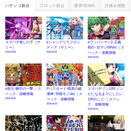
乗せループ「（超）BEAST ATTACK」を狙え！
パチンコ新台
スロット新台
業界NEWS
評価＆感想
eSAOアリシゼーション夜空『ファン試打会』感想＆画像報告まとめ｜金木犀
の幸せ空間、好感触のフェアスタート、原作愛溢れる演出に感動 etc…
日遊協、ファン調査2025を発表｜使用金額中央値「1万円-3万円/1回」「遊技
歴20年以上が50％以上」等々…
スマパチ推しの子（サ
eシャングリラフロン
eワンパンマン2-正義
【2025年】エイプリルフール話題（ネタ）まとめ｜ぱちんこパチスロ関連【4
ミー）
ティア（サミー）
執行- 甘デジ99Ver.｜ス
月1日】
2026.08.06
2026.08.06
ペック・攻略情報
2026.08.06
e獣王-獅子の一撃-｜ス
Pバスタード-暗黒の破
スマパチゾン100-ゾン
ペック・攻略情報
壊神- 羽根モノVer.｜ス
ビになるまでにしたい
2026.08.06
ペック・攻略情報
100のこと-｜スペッ
2026.08.05
ク・攻略情報
2026.08.04