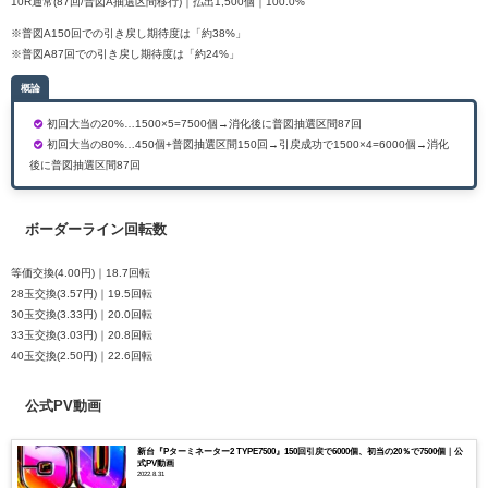
10R通常(87回/普図A抽選区間移行)｜払出1,500個｜100.0%
※普図A150回での引き戻し期待度は「約38%」
※普図A87回での引き戻し期待度は「約24%」
概論
初回大当の20%…1500×5=7500個→消化後に普図抽選区間87回
初回大当の80%…450個+普図抽選区間150回→引戻成功で1500×4=6000個→消化
後に普図抽選区間87回
ボーダーライン回転数
等価交換(4.00円)｜18.7回転
28玉交換(3.57円)｜19.5回転
30玉交換(3.33円)｜20.0回転
33玉交換(3.03円)｜20.8回転
40玉交換(2.50円)｜22.6回転
公式PV動画
新台『Pターミネーター2 TYPE7500』150回引戻で6000個、初当の20％で7500個｜公
式PV動画
2022.8.31