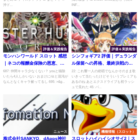
沖ド...
INF...
評価＆実践報告
評価＆実践報告
モンハンワールド スロット 感想
シンフォギア2 評価｜デュランダ
｜ネコの報酬金保険の恩恵、同
ル保留への昇格、最終決戦のオ
一モンスターの連続
ール翼パネル
687: 仲間キャラ少なくない？ youと猫除
22: これ響一人の絶唱でなんかそのまま歌
いたら4人しかいない おまけにrizと混沌が
いきって当たったけどそういうプレミアも
なんとなくキャラ被ってるし 695: >&g...
あるのね あとエクスドライブも初ラッシ
ュで見れた 45: パ...
ニュース
機種情報（スロット）
株式会社SANKYO、dApps神社
スロットハイハイシオサイ2｜ス