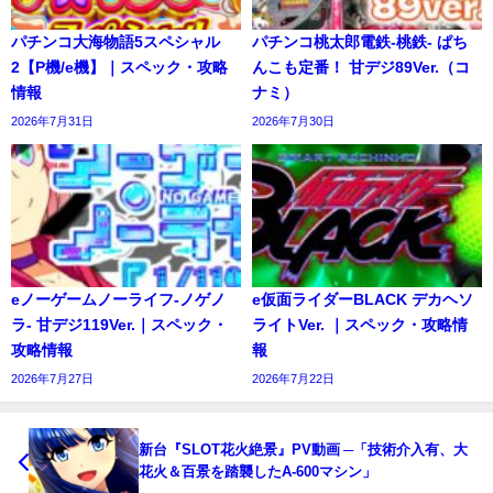
パチンコ大海物語5スペシャル
パチンコ桃太郎電鉄-桃鉄- ぱち
2【P機/e機】｜スペック・攻略
んこも定番！ 甘デジ89Ver.（コ
情報
ナミ）
2026年7月31日
2026年7月30日
eノーゲームノーライフ-ノゲノ
e仮面ライダーBLACK デカヘソ
ラ- 甘デジ119Ver.｜スペック・
ライトVer. ｜スペック・攻略情
攻略情報
報
2026年7月27日
2026年7月22日
新台『SLOT花火絶景』PV動画 ─「技術介入有、大
花火＆百景を踏襲したA-600マシン」