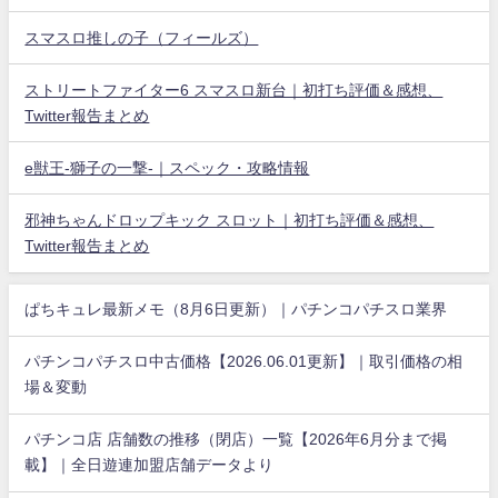
スマスロ推しの子（フィールズ）
ストリートファイター6 スマスロ新台｜初打ち評価＆感想、
Twitter報告まとめ
e獣王-獅子の一撃-｜スペック・攻略情報
邪神ちゃんドロップキック スロット｜初打ち評価＆感想、
Twitter報告まとめ
ぱちキュレ最新メモ（8月6日更新）｜パチンコパチスロ業界
パチンコパチスロ中古価格【2026.06.01更新】｜取引価格の相
場＆変動
パチンコ店 店舗数の推移（閉店）一覧【2026年6月分まで掲
載】｜全日遊連加盟店舗データより