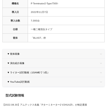
機種名
P Terminator2-Type7500-
導入日
2022年11月7日
導入台数
7,000台
仕様
一種二種混合タイプ
筐体
「BLAST」枠
▼ 筐体画像
▼ 演出紹介画像
▼ ライター試打動画（1GAMEてつ氏）
▼ YouTube試打動画
型式試験情報
【2022.08.30】アムテックス名義「Pターミネーター2 V2H1AZ5」が検定通過