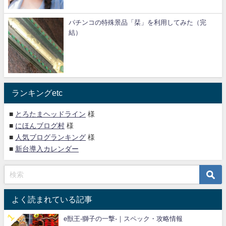
パチンコの特殊景品「栞」を利用してみた（完
結）
ランキングetc
■
とろたまヘッドライン
様
■
にほんブログ村
様
■
人気ブログランキング
様
■
新台導入カレンダー
よく読まれている記事
e獣王-獅子の一撃-｜スペック・攻略情報