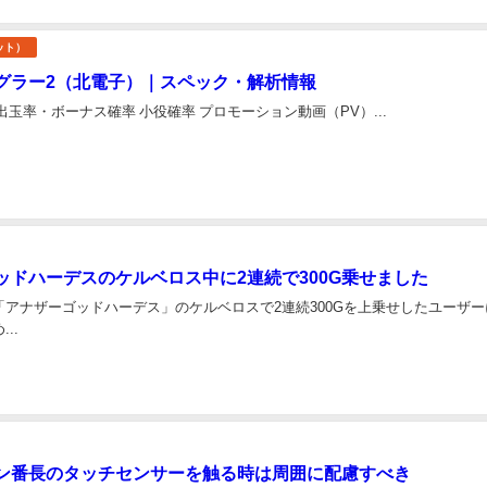
ット）
ャグラー2（北電子）｜スペック・解析情報
出玉率・ボーナス確率 小役確率 プロモーション動画（PV）...
ッドハーデスのケルベロス中に2連続で300G乗せました
「アナザーゴッドハーデス」のケルベロスで2連続300Gを上乗せしたユーザー
..
ン番長のタッチセンサーを触る時は周囲に配慮すべき