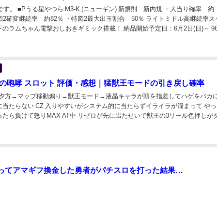
報です。 ■Pうる星やつら M3-K (ニューギン) 新規則 新内規 ・大当り確率 約
 ・特図2確変継続率 約82％ ・特図2最大出玉割合 50％ ライトミドル高継続率
のラムちゃん電撃おしおきギミック搭載！ 納品開始予定日：6月2日(日)～ 96
者の咆哮 スロット 評価・感想｜猛獣王モードの引き戻し確率
時 獣夕方→マップ移動煽り→獣王モード→液晶キャラが頭を指差してハゲをバカ
当たらない CZ 入りやすいがシステム的に当たらずイライラが溜まって や
たら負けて怒りMAX AT中 リゼロが先に出たせいで獣王の3リール色押しが
たせいで獣王の出玉スピー...
ってアマギフ換金した勇者がパチスロを打った結果…