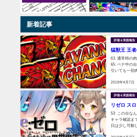
新着記事
評価＆実践報告
猛獣王 王
63: 通常
65: ペナ
引いても一切肉
ナ自体無いけどね
2019年4月7日
評価＆実践報告
リゼロ ス
53: この台
キャラ確認までは
日は少し可動し
ろ？ 100: そら