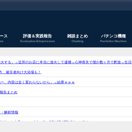
ース
評価＆実践報告
雑談まとめ
パチンコ機種
ws
Evaluation＆Impression
Chatting
Pachinko Machine
放火する」→近所のお店に本当に放火して逮捕→心神喪失で僅か数ヶ月で釈放→生活
方…被災者向け大浴場も！
ねー。内容は全く変わらないから」→結果ｗｗｗ
r報告まとめ
ク・解析情報
岐から上乗せループ「（超）BEAST ATTACK」を狙え！