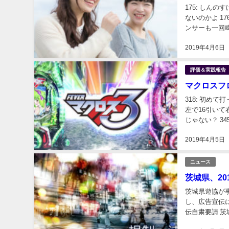
175: しん
ないのかよ 1
ンサーも一回
は余程マシだわ。 
2019年4月6日
評価＆実践報告
マクロスフ
318: 初め
左で16引いて
じゃない？ 3
でゼータなら..
2019年4月5日
ニュース
茨城県、2
茨城県遊協が事
し、広告宣伝
伝自粛要請 茨
業界関係者がTw