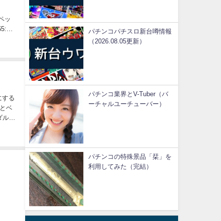
スペッ
5:
パチンコパチスロ新台噂情報
（2026.08.05更新）
パチンコ業界とV-Tuber（バ
にする
ーチャルユーチューバー）
っとベ
ダルい
パチンコの特殊景品「栞」を
利用してみた（完結）