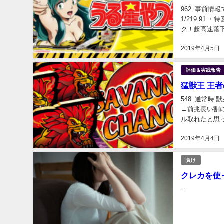
962: 事前情
1/219.91
ク！超高速落下
>>...
2019年4月5日
評価＆実践報告
猛獣王 王
548: 通常
→前兆長い割に
ル取れたと思っ
リゼロが先に出
2019年4月4日
負け
クレカを使
...