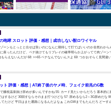
者の咆哮 スロット 評価・感想｜成功しない獣ロワイヤル
時の肉ゾーンもとっとと出せば良いのになんに期待して打てばいいのか全然わから
中の台に座ったんだけど、ペナ抜けてもリプレイの確率明らか上がってて肉ゾーン
もらえないんだが 68: >>65 ペナなんでないんスよ 69: つかおそらく見間違
 7...
ロット 評価・感想｜AT終了後のヤメ時、フェイク前兆のG数
なんで膝枕温泉抜け辞めが多いんですかね 55: カード見たいからだろう 基本的
するけど 30回すならそのまま打つけどな 57: 辞めるなら2～3G辞めだな 99
てたけど 平日はまた通路になるんだよなぁ これGWまでもたんだろ どーす
店がわ...