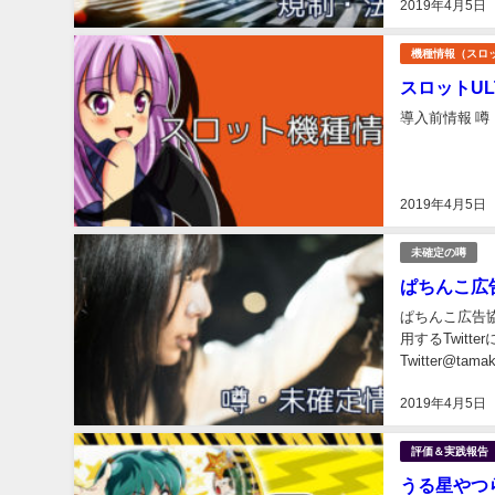
2019年4月5日
機種情報（スロ
スロットUL
導入前情報 噂（20
2019年4月5日
未確定の噂
ぱちんこ広
ぱちんこ広告協
用するTwit
Twitter@
ようで、上記に
2019年4月5日
評価＆実践報告
うる星やつ