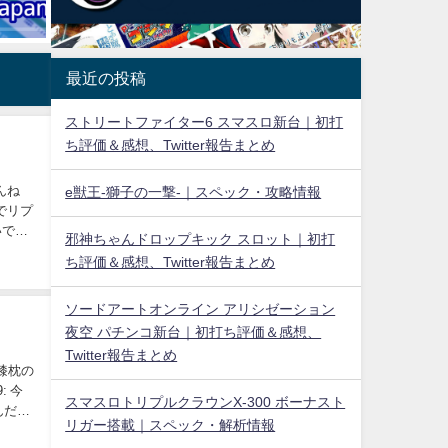
最近の投稿
ストリートファイター6 スマスロ新台｜初打
ち評価＆感想、Twitter報告まとめ
んね
e獣王-獅子の一撃-｜スペック・攻略情報
でリプ
いでペ
邪神ちゃんドロップキック スロット｜初打
ち評価＆感想、Twitter報告まとめ
ソードアートオンライン アリシゼーション
夜空 パチンコ新台｜初打ち評価＆感想、
Twitter報告まとめ
に膝枕の
: 今
スマスロトリプルクラウンX-300 ボーナスト
んだ
リガー搭載｜スペック・解析情報