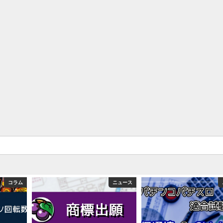
め｜金木犀の幸せ空間、好感触のフェアスタート、原作愛溢れる演出に感動 etc…
1回」「遊技歴20年以上が50％以上」等々…
スロ関連【4月1日】
コラム
ニュース