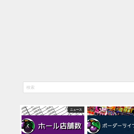
eSAOアリシゼーション夜空『ファン試打会』感想＆画像報告まと
日遊協、ファン調査2025を発表｜使用金額中央値「1万円-3万円/
【2025年】エイプリルフール話題（ネタ）まとめ｜ぱちんこパチ
検定通過
ニュース