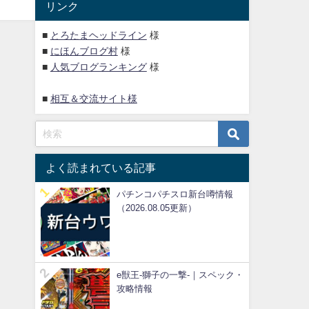
リンク
■
とろたまヘッドライン
様
■
にほんブログ村
様
■
人気ブログランキング
様
■
相互＆交流サイト様
よく読まれている記事
パチンコパチスロ新台噂情報
（2026.08.05更新）
e獣王-獅子の一撃-｜スペック・
攻略情報