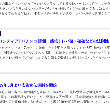
のすけの来店イベントいってきたがカメラなしでも変なレバーオンしてた…キャ
76: あいつもキモいよな センサーの触り方 番長3でもどっか触ってるし 178: 
鳴るまでならまだねぇ。 ボタンベチベチ叩くクズや、レバーガチガチ叩くク
180: それが...
ロンティア3 パチンコ 評価・感想｜レバ確・確確などの法則性
て打ったけどてっきりZみたいに敵倒したら16Rだと思ってました 337: 初当たり2
右で即3通なんだけどなんやねん 338: これ確中くそ雑魚リーチで当たったらほ
45: あとレバ確ってどっかに出てる？ 383: 3R5連した時は台パンしたくなった
.
019年5月より広告宣伝規制を開始
前告知・当日告知の自粛を要請 2019年4月4日、茨城県遊協は組合員ホール
に関する自粛要請を行いました。要旨は以下の通り。 茨城県遊協が組合員に
城県が広告宣伝規制に踏み込むという噂 2019年4月3日から4日にかけて、パ
itterにて「茨城県が5月...