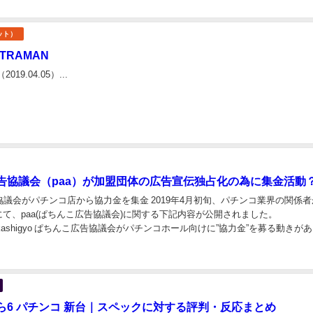
ット）
TRAMAN
19.04.05）...
告協議会（paa）が加盟団体の広告宣伝独占化の為に集金活動
議会がパチンコ店から協力金を集金 2019年4月初旬、パチンコ業界の関係者
terにて、paa(ぱちんこ広告協議会)に関する下記内容が公開されました。
tamakashigyo ぱちんこ広告協議会がパチンコホール向けに”協力金”を募る動きが
おける「いずれ...
ら6 パチンコ 新台｜スペックに対する評判・反応まとめ