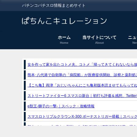
パチンコパチスロ情報まとめサイト
ホーム
当サイトについて
ニュ
Home
About
Ne
女を作って家を出たコトメ夫。コトメ「帰ってきてくれないなら
熊本･八代港で自衛隊の「病院船」が医療提供開始、診察と薬剤処
【こち亀】両津「おじいちゃんにこち亀初版本読ませてもらって
ストリートファイター6 スマスロ新台｜初打ち評価＆感想、Twitte
e獣王-獅子の一撃-｜スペック・攻略情報
スマスロトリプルクラウンX-300 ボーナストリガー搭載｜スペッ
新台パチンコ『e魔女と野獣』公式PV動画｜LT直行型399帯、運命分