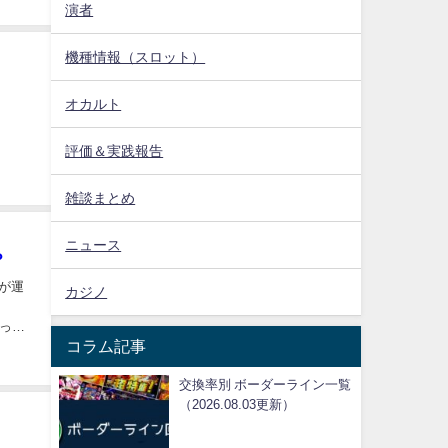
演者
機種情報（スロット）
オカルト
評価＆実践報告
雑談まとめ
ニュース
？
が運
カジノ
あった
コラム記事
交換率別 ボーダーライン一覧
（2026.08.03更新）