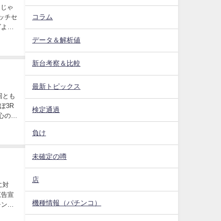
ラじゃ
コラム
タッチセ
ズより
データ＆解析値
新台考察＆比較
最新トピックス
回とも
ぼ3R
検定通過
 心の中
負け
未確定の噂
店
に対
広告宣
機種情報（パチンコ）
チンコ