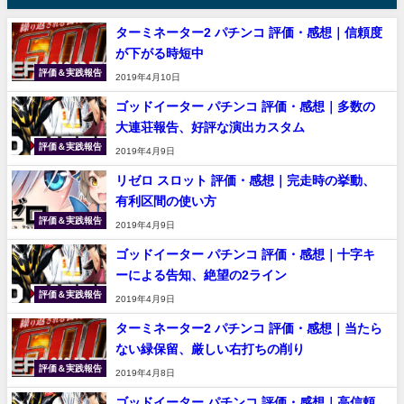
ターミネーター2 パチンコ 評価・感想｜信頼度
が下がる時短中
評価＆実践報告
2019年4月10日
ゴッドイーター パチンコ 評価・感想｜多数の
大連荘報告、好評な演出カスタム
評価＆実践報告
2019年4月9日
リゼロ スロット 評価・感想｜完走時の挙動、
有利区間の使い方
評価＆実践報告
2019年4月9日
ゴッドイーター パチンコ 評価・感想｜十字キ
ーによる告知、絶望の2ライン
評価＆実践報告
2019年4月9日
ターミネーター2 パチンコ 評価・感想｜当たら
ない緑保留、厳しい右打ちの削り
評価＆実践報告
2019年4月8日
ゴッドイーター パチンコ 評価・感想｜高信頼