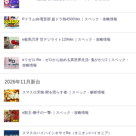
Pドラムde電音部 超ドラ熱4500Ver.｜スペック・攻略情報
e範馬刃牙 甘デジライト129Ver.｜スペック・攻略情報
eリゼロ-Re：ゼロから始める異世界生活- 鬼がかり2｜スペック・
攻略情報
2026年11月新台
スマスロ牙狼-闇を照らす者-｜スペック・解析情報
e獣王-獅子の一撃-｜スペック・攻略情報
スマスロハイハイシオサイRe（オニオン/パイオニア）