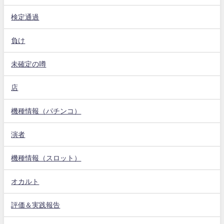
検定通過
負け
未確定の噂
店
機種情報（パチンコ）
演者
機種情報（スロット）
オカルト
評価＆実践報告