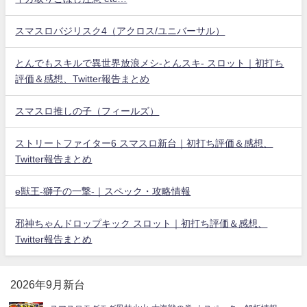
スマスロバジリスク4（アクロス/ユニバーサル）
とんでもスキルで異世界放浪メシ-とんスキ- スロット｜初打ち
評価＆感想、Twitter報告まとめ
スマスロ推しの子（フィールズ）
ストリートファイター6 スマスロ新台｜初打ち評価＆感想、
Twitter報告まとめ
e獣王-獅子の一撃-｜スペック・攻略情報
邪神ちゃんドロップキック スロット｜初打ち評価＆感想、
Twitter報告まとめ
2026年9月新台