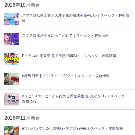
2026年10月新台
スマスロ転生王女と天才令嬢の魔法革命-転天-｜スペック・解析情
報
スマスロ魔法少女にあこがれて｜スペック・解析情報
Pドラムde電音部 超ドラ熱4500Ver.｜スペック・攻略情報
e範馬刃牙 甘デジライト129Ver.｜スペック・攻略情報
eリゼロ-Re：ゼロから始める異世界生活- 鬼がかり2｜スペック・
攻略情報
2026年11月新台
eワンパンマン2-正義執行- 甘デジ99Ver.｜スペック・攻略情報