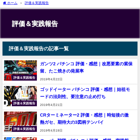
ホーム
評価＆実践報告
eSAOアリシゼーション夜空『ファン試打会』感想＆画像報告まとめ｜金木犀
の幸せ空間、好感触のフェアスタート、原作愛溢れる演出に感動 etc…
評価＆実践報告
日遊協、ファン調査2025を発表｜使用金額中央値「1万円-3万円/1回」「遊技
歴20年以上が50％以上」等々…
【2025年】エイプリルフール話題（ネタ）まとめ｜ぱちんこパチスロ関連【4
月1日】
評価＆実践報告の記事一覧
ガンツ2 パチンコ 評価・感想｜改悪要素の紫保
留、たこ焼きの発展率
評価＆実践報告
2019年4月22日
ゴッドイーター パチンコ 評価・感想｜始祖モ
ードの法則性、要注意の止め打ち
評価＆実践報告
2019年4月21日
CRターミネーター2 評価・感想｜時短後の激
熱ガセ、期待大の3図柄テンパイ
評価＆実践報告
2019年4月19日