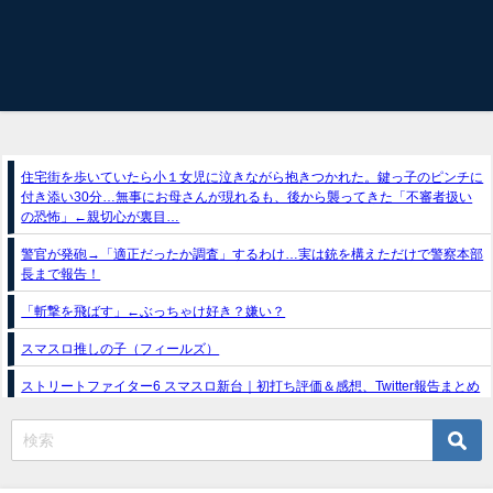
住宅街を歩いていたら小１女児に泣きながら抱きつかれた。鍵っ子のピンチに
付き添い30分…無事にお母さんが現れるも、後から襲ってきた「不審者扱い
の恐怖」←親切心が裏目…
警官が発砲→「適正だったか調査」するわけ…実は銃を構えただけで警察本部
長まで報告！
「斬撃を飛ばす」←ぶっちゃけ好き？嫌い？
スマスロ推しの子（フィールズ）
ストリートファイター6 スマスロ新台｜初打ち評価＆感想、Twitter報告まとめ
e獣王-獅子の一撃-｜スペック・攻略情報
新台パチンコ『e魔女と野獣』公式PV動画｜LT直行型399帯、運命分岐から上
乗せループ「（超）BEAST ATTACK」を狙え！