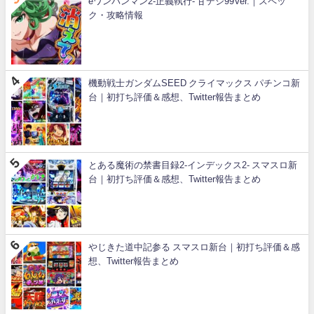
eワンパンマン2-正義執行- 甘デジ99Ver.｜スペッ
ク・攻略情報
機動戦士ガンダムSEED クライマックス パチンコ新
台｜初打ち評価＆感想、Twitter報告まとめ
とある魔術の禁書目録2-インデックス2- スマスロ新
台｜初打ち評価＆感想、Twitter報告まとめ
やじきた道中記参る スマスロ新台｜初打ち評価＆感
想、Twitter報告まとめ