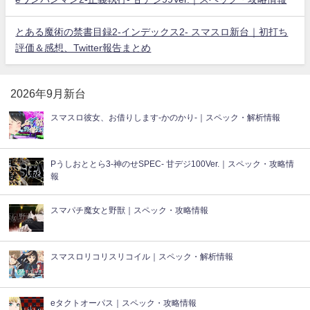
とある魔術の禁書目録2-インデックス2- スマスロ新台｜初打ち
評価＆感想、Twitter報告まとめ
2026年9月新台
スマスロ彼女、お借りします-かのかり-｜スペック・解析情報
Pうしおととら3-神のせSPEC- 甘デジ100Ver.｜スペック・攻略情
報
スマパチ魔女と野獣｜スペック・攻略情報
スマスロリコリスリコイル｜スペック・解析情報
eタクトオーパス｜スペック・攻略情報