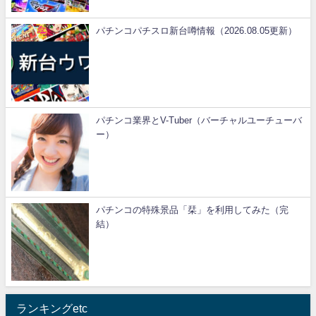
パチンコパチスロ新台噂情報（2026.08.05更新）
パチンコ業界とV-Tuber（バーチャルユーチューバ
ー）
パチンコの特殊景品「栞」を利用してみた（完
結）
ランキングetc