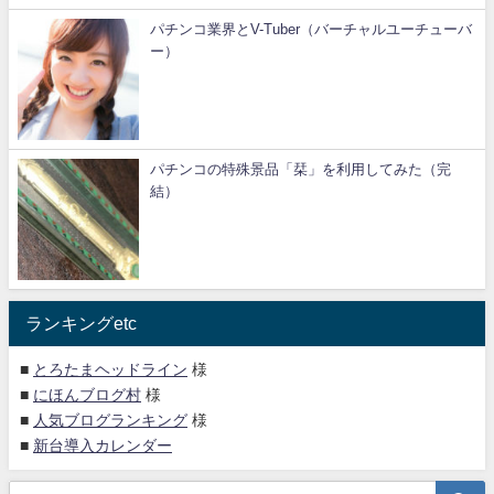
パチンコ業界とV-Tuber（バーチャルユーチューバ
ー）
パチンコの特殊景品「栞」を利用してみた（完
結）
ランキングetc
■
とろたまヘッドライン
様
■
にほんブログ村
様
■
人気ブログランキング
様
■
新台導入カレンダー