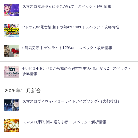
スマスロ魔法少女にあこがれて｜スペック・解析情報
Pドラムde電音部 超ドラ熱4500Ver.｜スペック・攻略情報
e範馬刃牙 甘デジライト129Ver.｜スペック・攻略情報
eリゼロ-Re：ゼロから始める異世界生活- 鬼がかり2｜スペック・
攻略情報
2026年11月新台
スマスロヴィヴィ‐フローライトアイズソング‐（大都技研）
スマスロ牙狼-闇を照らす者-｜スペック・解析情報