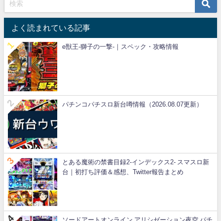
よく読まれている記事
e獣王-獅子の一撃-｜スペック・攻略情報
パチンコパチスロ新台噂情報（2026.08.07更新）
とある魔術の禁書目録2-インデックス2- スマスロ新
台｜初打ち評価＆感想、Twitter報告まとめ
ソードアートオンライン アリシゼーション夜空 パチ