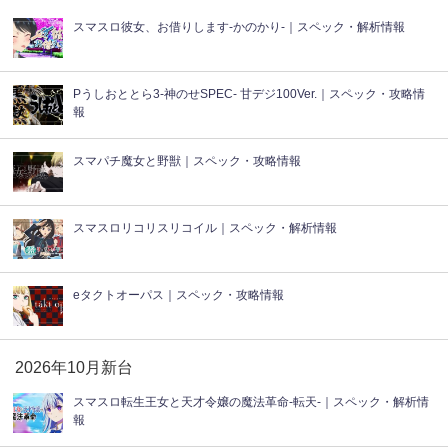
スマスロ彼女、お借りします-かのかり-｜スペック・解析情報
Pうしおととら3-神のせSPEC- 甘デジ100Ver.｜スペック・攻略情
報
スマパチ魔女と野獣｜スペック・攻略情報
スマスロリコリスリコイル｜スペック・解析情報
eタクトオーパス｜スペック・攻略情報
2026年10月新台
スマスロ転生王女と天才令嬢の魔法革命-転天-｜スペック・解析情
報