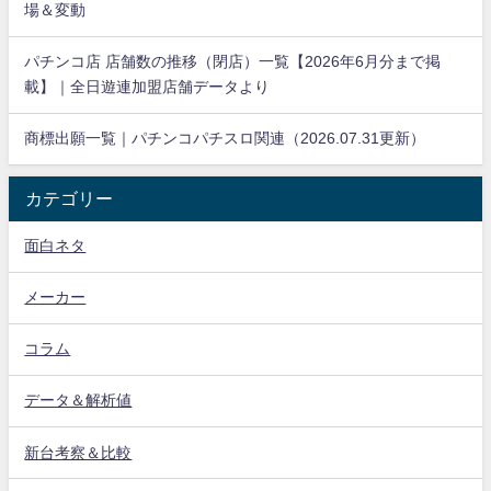
場＆変動
パチンコ店 店舗数の推移（閉店）一覧【2026年6月分まで掲
載】｜全日遊連加盟店舗データより
商標出願一覧｜パチンコパチスロ関連（2026.07.31更新）
カテゴリー
面白ネタ
メーカー
コラム
データ＆解析値
新台考察＆比較