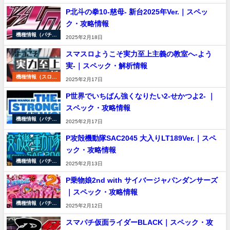
コ）
P北斗の拳10-慈母- 新台2025年Ver.｜スペッ
ク・攻略情報
機種情報（パチン
2025年2月18日
コ）
スマスロようこそ実力至上主義の教室へ-よう
実-｜スペック・解析情報
機種情報（スロッ
2025年2月17日
ト）
P世界でいちばん強くなりたい2-せかつよ2- ｜
スペック・攻略情報
機種情報（パチン
2025年2月17日
コ）
P攻殻機動隊SAC2045 大入りLT189Ver.｜スペ
ック・攻略情報
機種情報（パチン
2025年2月13日
コ）
P乗物娘2nd with サイバージャパンダンサーズ
｜スペック・攻略情報
機種情報（パチン
2025年2月12日
コ）
スマパチ仮面ライダーBLACK｜スペック・攻