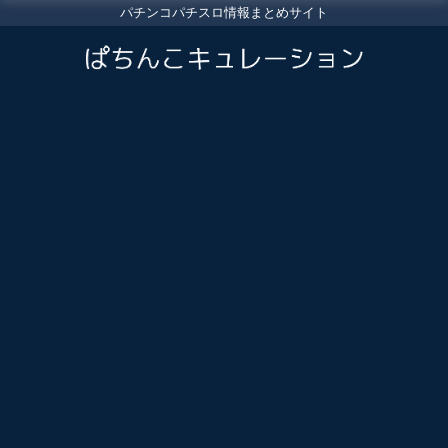
パチンコパチスロ情報まとめサイト