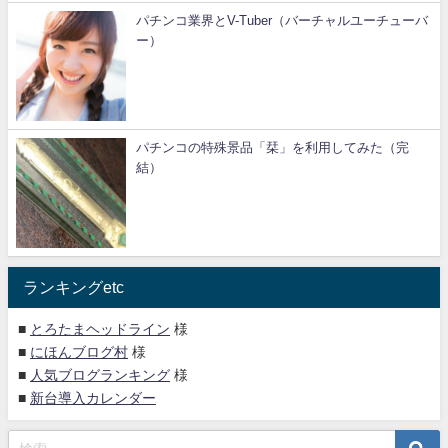
パチンコ業界とV-Tuber（バーチャルユーチューバ
ー）
パチンコの特殊景品「栞」を利用してみた（完
結）
ランキングetc
■
とろたまヘッドライン
様
■
にほんブログ村
様
■
人気ブログランキング
様
■
新台導入カレンダー