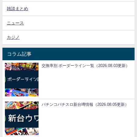
雑談まとめ
ニュース
カジノ
コラム記事
交換率別 ボーダーライン一覧（2026.08.03更新）
パチンコパチスロ新台噂情報（2026.08.05更新）