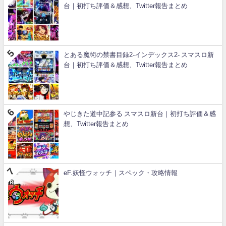
台｜初打ち評価＆感想、Twitter報告まとめ
とある魔術の禁書目録2-インデックス2- スマスロ新
台｜初打ち評価＆感想、Twitter報告まとめ
やじきた道中記参る スマスロ新台｜初打ち評価＆感
想、Twitter報告まとめ
eF.妖怪ウォッチ｜スペック・攻略情報