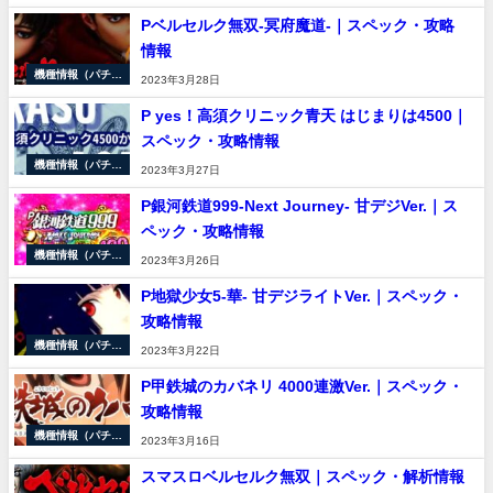
コ）
Pベルセルク無双-冥府魔道-｜スペック・攻略
情報
機種情報（パチン
2023年3月28日
コ）
P yes！高須クリニック青天 はじまりは4500｜
スペック・攻略情報
機種情報（パチン
2023年3月27日
コ）
P銀河鉄道999-Next Journey- 甘デジVer.｜ス
ペック・攻略情報
機種情報（パチン
2023年3月26日
コ）
P地獄少女5-華- 甘デジライトVer.｜スペック・
攻略情報
機種情報（パチン
2023年3月22日
コ）
P甲鉄城のカバネリ 4000連激Ver.｜スペック・
攻略情報
機種情報（パチン
2023年3月16日
コ）
スマスロベルセルク無双｜スペック・解析情報