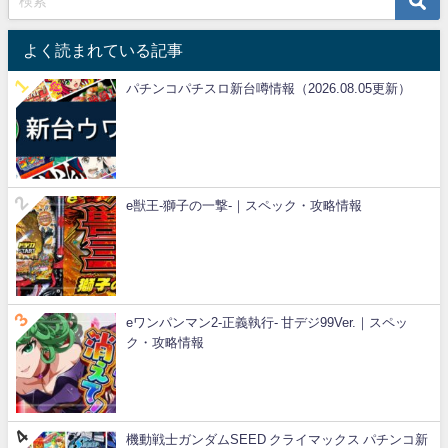
よく読まれている記事
パチンコパチスロ新台噂情報（2026.08.05更新）
e獣王-獅子の一撃-｜スペック・攻略情報
eワンパンマン2-正義執行- 甘デジ99Ver.｜スペッ
ク・攻略情報
機動戦士ガンダムSEED クライマックス パチンコ新