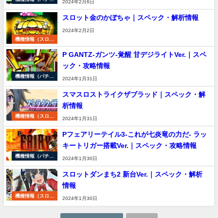
2024年2月6日
コ）
スロット金のかぼちゃ｜スペック・解析情報
2024年2月2日
機種情報（スロッ
ト）
P GANTZ-ガンツ-覚醒 甘デジライトVer.｜スペ
ック・攻略情報
機種情報（パチン
2024年1月31日
コ）
スマスロストライクザブラッド｜スペック・解
析情報
機種情報（スロッ
2024年1月31日
ト）
Pフェアリーテイル3-これが七炎竜の力だ- ラッ
キートリガー搭載Ver.｜スペック・攻略情報
機種情報（パチン
2024年1月30日
コ）
スロットダンまち2 新台Ver.｜スペック・解析
情報
機種情報（スロッ
2024年1月30日
ト）