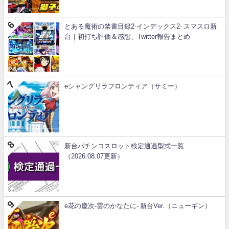
とある魔術の禁書目録2-インデックス2- スマスロ新
台｜初打ち評価＆感想、Twitter報告まとめ
eシャングリラフロンティア（サミー）
新台パチンコスロット検定通過型式一覧
（2026.08.07更新）
e花の慶次-雲のかなたに- 新台Ver.（ニューギン）