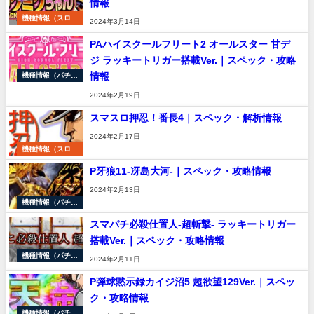
情報
機種情報（スロッ
2024年3月14日
ト）
PAハイスクールフリート2 オールスター 甘デ
ジ ラッキートリガー搭載Ver.｜スペック・攻略
情報
機種情報（パチン
コ）
2024年2月19日
スマスロ押忍！番長4｜スペック・解析情報
2024年2月17日
機種情報（スロッ
ト）
P牙狼11-冴島大河-｜スペック・攻略情報
2024年2月13日
機種情報（パチン
コ）
スマパチ必殺仕置人-超斬撃- ラッキートリガー
搭載Ver.｜スペック・攻略情報
機種情報（パチン
2024年2月11日
コ）
P弾球黙示録カイジ沼5 超欲望129Ver.｜スペッ
ク・攻略情報
機種情報（パチン