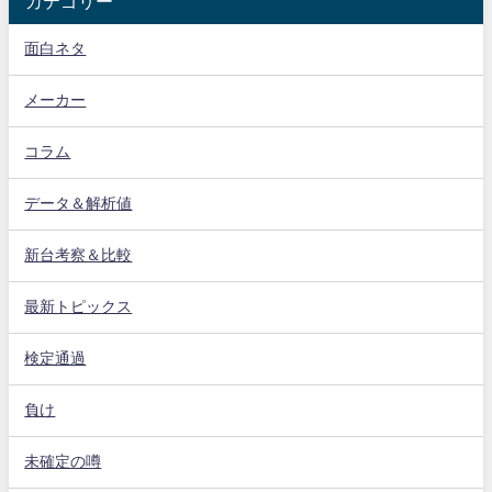
カテゴリー
面白ネタ
メーカー
コラム
データ＆解析値
新台考察＆比較
最新トピックス
検定通過
負け
未確定の噂