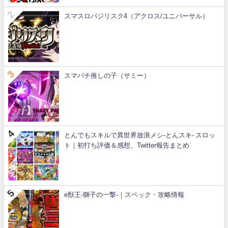
スマスロバジリスク4（アクロス/ユニバーサル）
スマパチ推しの子（サミー）
とんでもスキルで異世界放浪メシ-とんスキ- スロッ
ト｜初打ち評価＆感想、Twitter報告まとめ
e獣王-獅子の一撃-｜スペック・攻略情報