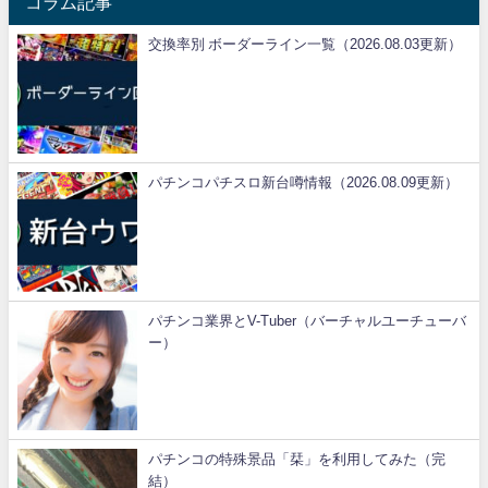
コラム記事
交換率別 ボーダーライン一覧（2026.08.03更新）
パチンコパチスロ新台噂情報（2026.08.09更新）
パチンコ業界とV-Tuber（バーチャルユーチューバ
ー）
パチンコの特殊景品「栞」を利用してみた（完
結）